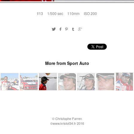
f/13
1/500 sec
110mm
ISO 200
More from Sport Auto
© Christophe Farren
©www.kristof34.fr 2016