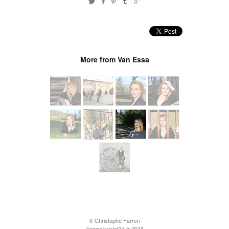
More from Van Essa
© Christophe Farren
©www.kristof34.fr 2016