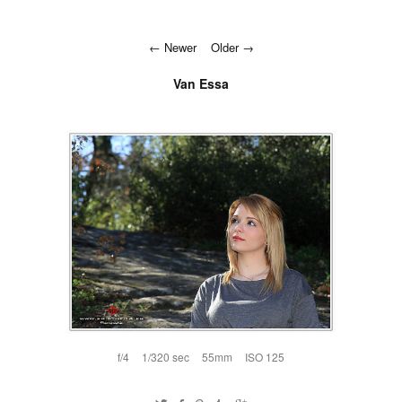
Newer
Older
Van Essa
f/4
1/320 sec
55mm
ISO 125