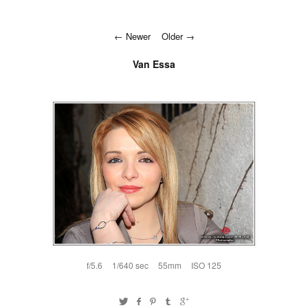
Newer
Older
Van Essa
f/5.6
1/640 sec
55mm
ISO 125