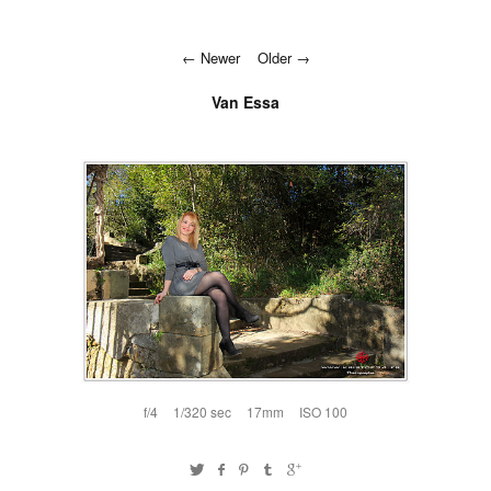
Newer
Older
Van Essa
f/4
1/320 sec
17mm
ISO 100