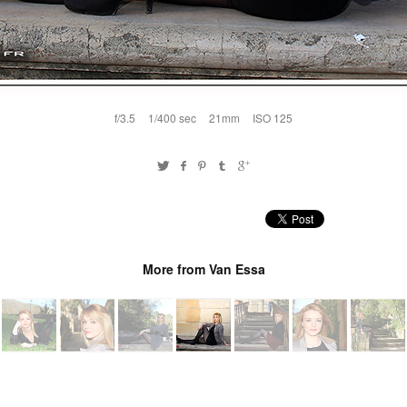
f/3.5
1/400 sec
21mm
ISO 125
More from Van Essa