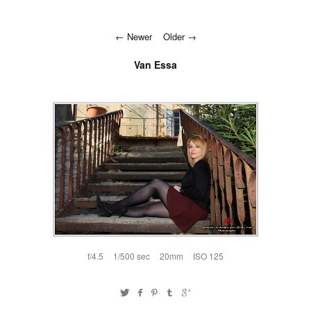
Newer
Older
Van Essa
f/4.5
1/500 sec
20mm
ISO 125